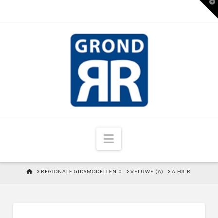
T
t
W
Navigation
HOME
REGIONALE GIDSMODELLEN-0
VELUWE (A)
A H3-R