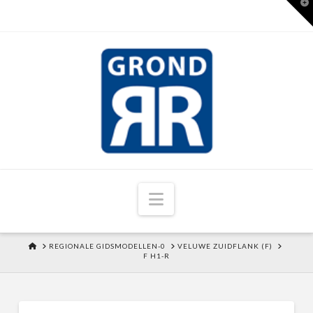
T
t
W
Navigation
HOME
REGIONALE GIDSMODELLEN-0
VELUWE ZUIDFLANK (F)
F H1-R