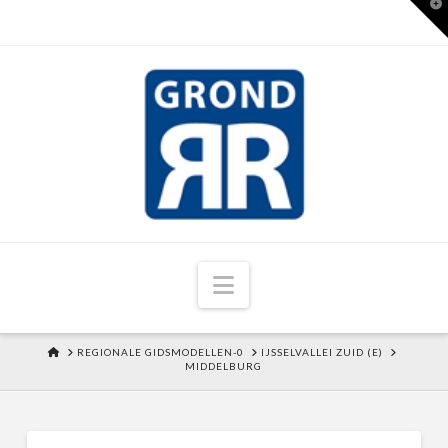
T
t
W
Navigation
HOME
REGIONALE GIDSMODELLEN-0
IJSSELVALLEI ZUID (E)
MIDDELBURG