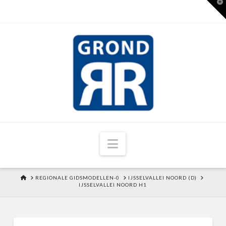
T
t
W
Navigation
HOME
REGIONALE GIDSMODELLEN-0
IJSSELVALLEI NOORD (D)
IJSSELVALLEI NOORD H1