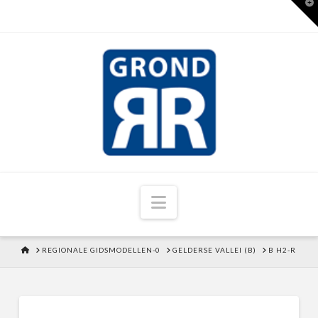
T
t
W
Navigation
HOME
REGIONALE GIDSMODELLEN-0
GELDERSE VALLEI (B)
B H2-R