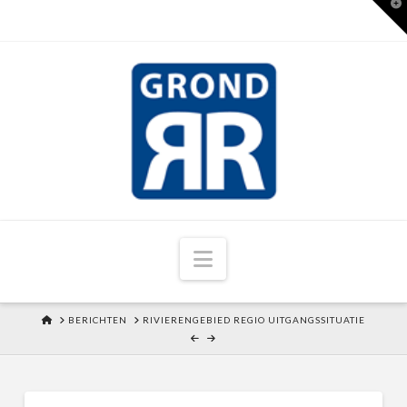
T
t
W
Navigation
HOME
BERICHTEN
RIVIERENGEBIED REGIO UITGANGSSITUATIE