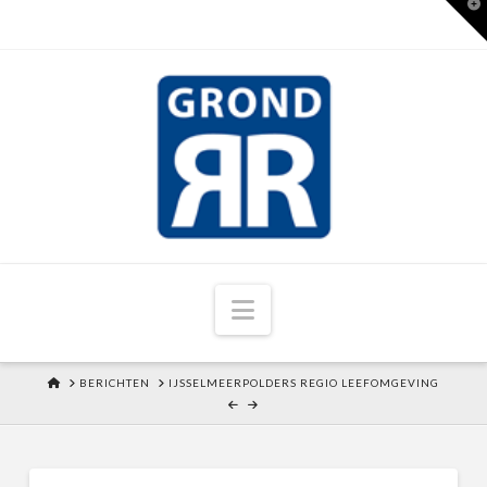
T
t
W
Navigation
HOME
BERICHTEN
IJSSELMEERPOLDERS REGIO LEEFOMGEVING