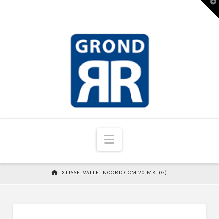
T
t
W
Navigation
HOME
IJSSELVALLEI NOORD COM 20 MRT(G)