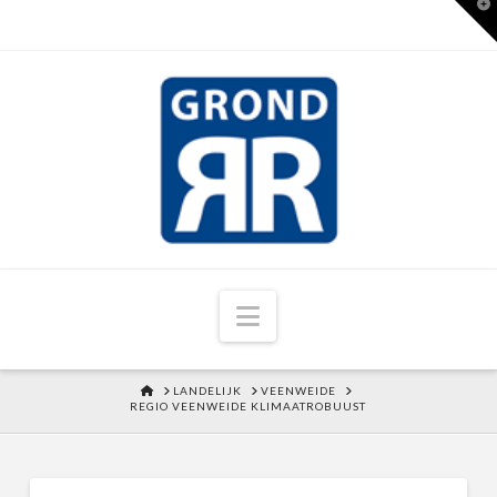
T
t
W
Navigation
HOME
LANDELIJK
VEENWEIDE
REGIO VEENWEIDE KLIMAATROBUUST