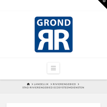
T
t
W
Navigation
HOME
LANDELIJK
RIVIERENGEBIED
STAD RIVIERENGEBIED ECOSYSTEEMDIENSTEN