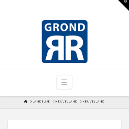
T
t
W
Navigation
HOME
LANDELIJK
HEUVELLAND
HEUVELLAND