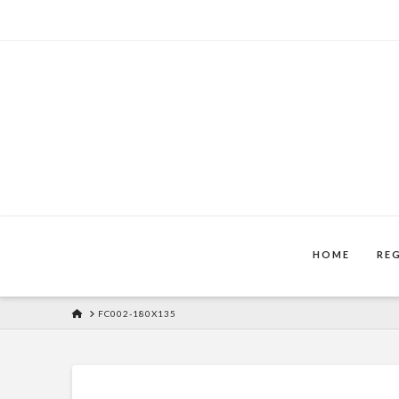
HOME
RE
HOME
FC002-180X135