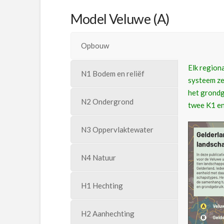
Model Veluwe (A)
Opbouw
Elk region
N1 Bodem en reliëf
systeem zel
het grondg
N2 Ondergrond
twee K1 en
N3 Oppervlaktewater
N4 Natuur
H1 Hechting
H2 Aanhechting